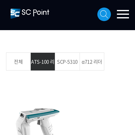
전체
ATS-100 리
SCP-5310
α712 리더
더기
리더기
기