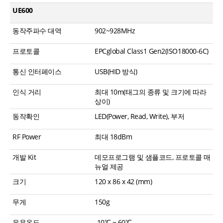
UE600
동작주파수 대역
902~928MHz
프로토콜
EPCglobal Class1 Gen2(ISO18000-6C)
통신 인터페이스
USB(HID 방식)
인식 거리
최대 10m(태그의 종류 및 크기에 따라
상이)
동작확인
LED(Power, Read, Write), 부저
RF Power
최대 18dBm
개발 Kit
데모프로그램 및 샘플코드, 프로토콜 매
뉴얼 제공
크기
120 x 86 x 42 (mm)
무게
150g
운용온도
-10℃ ~ 60℃